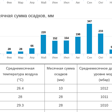
в
Фев
Мар
Апр
Май
Июн
Июл
Авг
Сен
Окт
Н
ячная сумма осадков, мм
347
347
233
233
220
220
198
198
154
154
152
152
66
66
28
28
28
28
в
Фев
Мар
Апр
Май
Июн
Июл
Авг
Сен
Окт
Н
Среднемесячная
Месячная сумма
Среднемесячное д
температура воздуха
осадков
уровне мо
(°С)
(мм)
(мбар)
26.4
10
1012
28
28
1011
29.3
28
1010