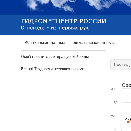
Фактические данные
Климатические нормы
Особенности характера русской зимы
Весна! Трудности весенних перемен
Сре
32.5
30
27.5
26.
26.
25