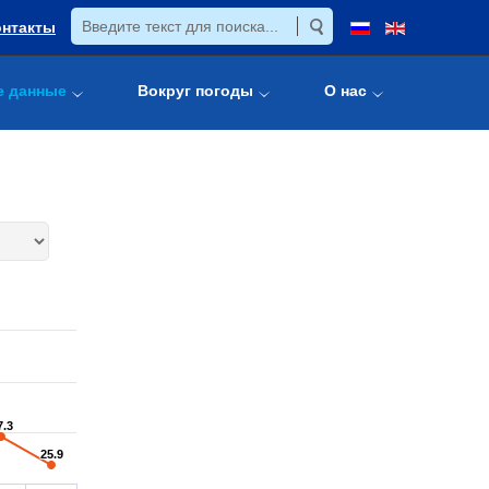
онтакты
е данные
Вокруг погоды
О нас
7.3
7.3
25.9
25.9