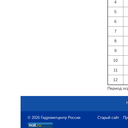
4
5
6
7
8
9
10
11
12
Период оср
© 2026 Гидрометцентр России
Старый сайт
Пр