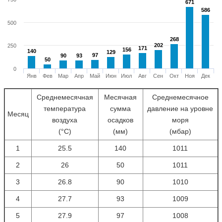
671
671
586
586
500
268
268
202
202
250
171
171
156
156
140
140
129
129
97
97
90
90
93
93
50
50
0
Янв
Фев
Мар
Апр
Май
Июн
Июл
Авг
Сен
Окт
Ноя
Дек
Среднемесячная
Месячная
Среднемесячное
температура
сумма
давление на уровне
Месяц
воздуха
осадков
моря
(°С)
(мм)
(мбар)
1
25.5
140
1011
2
26
50
1011
3
26.8
90
1010
4
27.7
93
1009
5
27.9
97
1008