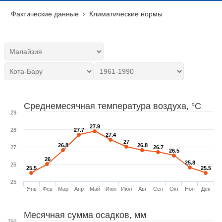
Фактические данные
Климатические нормы
Среднемесячная температура воздуха, °C
29
27.9
27.9
28
27.7
27.7
27.4
27.4
27
27
26.8
26.8
26.8
26.8
27
26.7
26.7
26.5
26.5
26
26
25.8
25.8
26
25.5
25.5
25.5
25.5
25
Янв
Фев
Мар
Апр
Май
Июн
Июл
Авг
Сен
Окт
Ноя
Дек
Месячная сумма осадков, мм
750