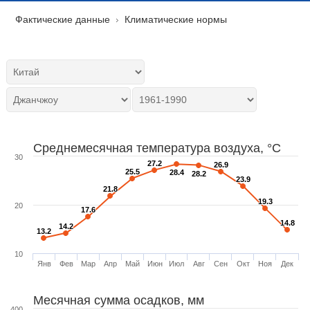
Фактические данные
Климатические нормы
Среднемесячная температура воздуха, °C
30
27.2
27.2
26.9
26.9
25.5
25.5
28.4
28.4
28.2
28.2
23.9
23.9
21.8
21.8
19.3
19.3
20
17.6
17.6
14.8
14.8
14.2
14.2
13.2
13.2
10
Янв
Фев
Мар
Апр
Май
Июн
Июл
Авг
Сен
Окт
Ноя
Дек
Месячная сумма осадков, мм
400