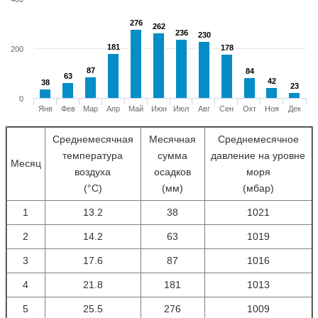
276
276
262
262
236
236
230
230
181
181
178
178
200
87
87
84
84
63
63
42
42
38
38
23
23
0
Янв
Фев
Мар
Апр
Май
Июн
Июл
Авг
Сен
Окт
Ноя
Дек
Среднемесячная
Месячная
Среднемесячное
температура
сумма
давление на уровне
Месяц
воздуха
осадков
моря
(°С)
(мм)
(мбар)
1
13.2
38
1021
2
14.2
63
1019
3
17.6
87
1016
4
21.8
181
1013
5
25.5
276
1009