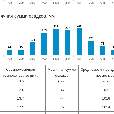
в
Фев
Мар
Апр
Май
Июн
Июл
Авг
Сен
Окт
Н
ячная сумма осадков, мм
225
225
219
219
207
207
189
189
120
120
104
104
75
75
44
44
45
45
в
Фев
Мар
Апр
Май
Июн
Июл
Авг
Сен
Окт
Н
Среднемесячная
Месячная сумма
Среднемесячное д
температура воздуха
осадков
уровне мо
(°С)
(мм)
(мбар)
12.6
36
1021
13.7
44
1018
17.5
45
1014