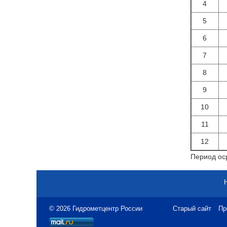
4
5
6
7
8
9
10
11
12
Период оср
© 2026 Гидрометцентр России
Старый сайт
Пр