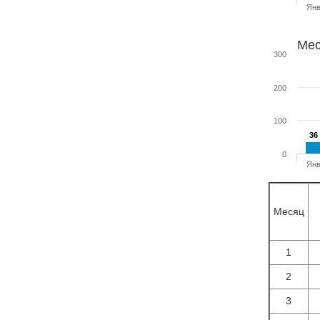
Ян
Мес
300
200
100
36
36
0
Ян
Месяц
1
2
3