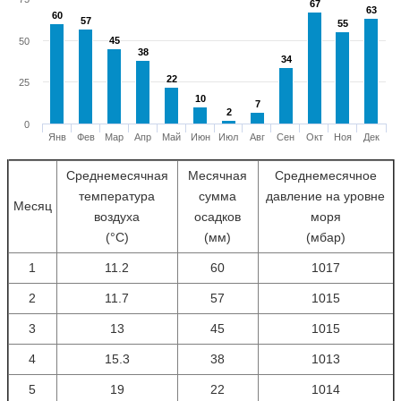
67
67
63
63
60
60
57
57
55
55
45
45
50
38
38
34
34
22
22
25
10
10
7
7
2
2
0
Янв
Фев
Мар
Апр
Май
Июн
Июл
Авг
Сен
Окт
Ноя
Дек
Среднемесячная
Месячная
Среднемесячное
температура
сумма
давление на уровне
Месяц
воздуха
осадков
моря
(°С)
(мм)
(мбар)
1
11.2
60
1017
2
11.7
57
1015
3
13
45
1015
4
15.3
38
1013
5
19
22
1014