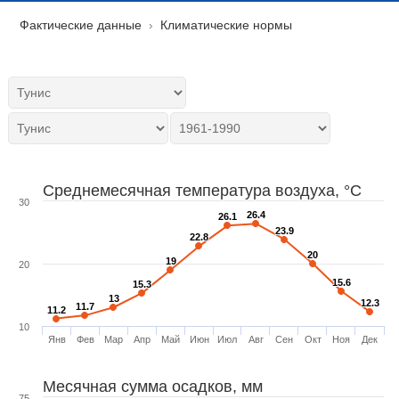
Фактические данные
Климатические нормы
Среднемесячная температура воздуха, °C
30
26.4
26.4
26.1
26.1
23.9
23.9
22.8
22.8
20
20
19
19
20
15.6
15.6
15.3
15.3
13
13
12.3
12.3
11.7
11.7
11.2
11.2
10
Янв
Фев
Мар
Апр
Май
Июн
Июл
Авг
Сен
Окт
Ноя
Дек
Месячная сумма осадков, мм
75