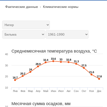
Фактические данные
Климатические нормы
Среднемесячная температура воздуха, °C
40
33.6
33.6
33
33
32.8
32.8
32.4
32.4
31.3
31.3
28.9
28.9
30
27.5
27.5
24
24
21.6
21.6
20.2
20.2
20
17.8
17.8
16.7
16.7
10
Янв
Фев
Мар
Апр
Май
Июн
Июл
Авг
Сен
Окт
Ноя
Дек
Месячная сумма осадков, мм
10