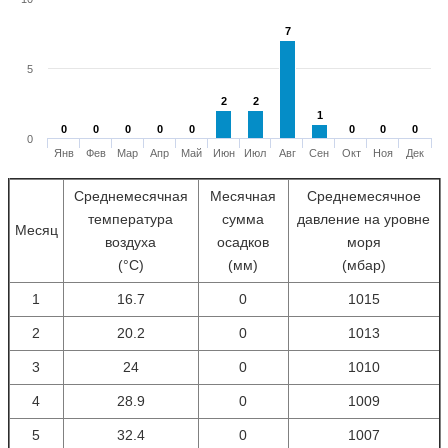
7
7
5
2
2
2
2
1
1
0
0
0
0
0
0
0
0
0
0
0
0
0
0
0
0
0
Янв
Фев
Мар
Апр
Май
Июн
Июл
Авг
Сен
Окт
Ноя
Дек
Среднемесячная
Месячная
Среднемесячное
температура
сумма
давление на уровне
Месяц
воздуха
осадков
моря
(°С)
(мм)
(мбар)
1
16.7
0
1015
2
20.2
0
1013
3
24
0
1010
4
28.9
0
1009
5
32.4
0
1007