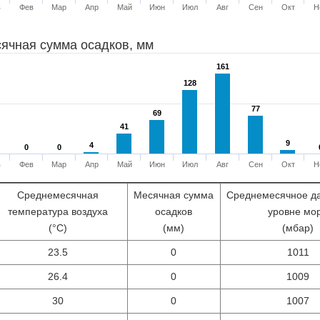
в
Фев
Мар
Апр
Май
Июн
Июл
Авг
Сен
Окт
Н
ячная сумма осадков, мм
161
161
128
128
77
77
69
69
41
41
9
9
4
4
0
0
0
0
в
Фев
Мар
Апр
Май
Июн
Июл
Авг
Сен
Окт
Н
Среднемесячная
Месячная сумма
Среднемесячное д
температура воздуха
осадков
уровне мо
(°С)
(мм)
(мбар)
23.5
0
1011
26.4
0
1009
30
0
1007