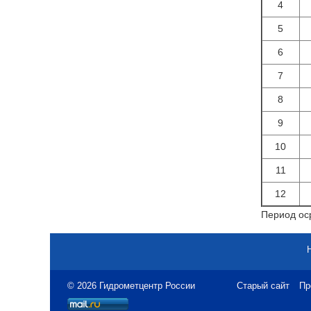
4
5
6
7
8
9
10
11
12
Период оср
© 2026 Гидрометцентр России
Старый сайт
Пр