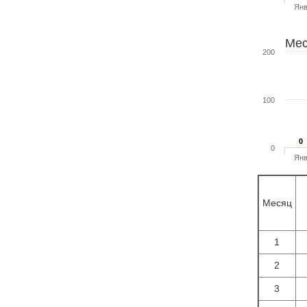
Ян
Мес
200
100
0
0
0
Ян
Месяц
1
2
3