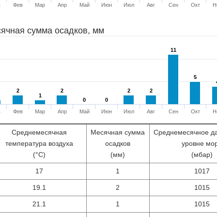
в
Фев
Мар
Апр
Май
Июн
Июл
Авг
Сен
Окт
Н
ячная сумма осадков, мм
11
11
5
5
2
2
2
2
2
2
2
2
1
1
0
0
0
0
в
Фев
Мар
Апр
Май
Июн
Июл
Авг
Сен
Окт
Н
Среднемесячная
Месячная сумма
Среднемесячное д
температура воздуха
осадков
уровне мо
(°С)
(мм)
(мбар)
17
1
1017
19.1
2
1015
21.1
1
1015