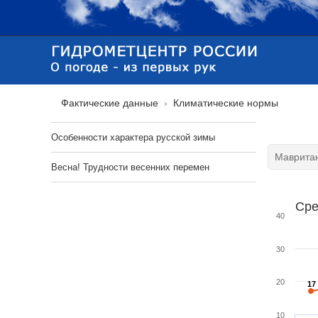
Фактические данные
Климатические нормы
Особенности характера русской зимы
Весна! Трудности весенних перемен
Сре
40
30
20
17
17
10