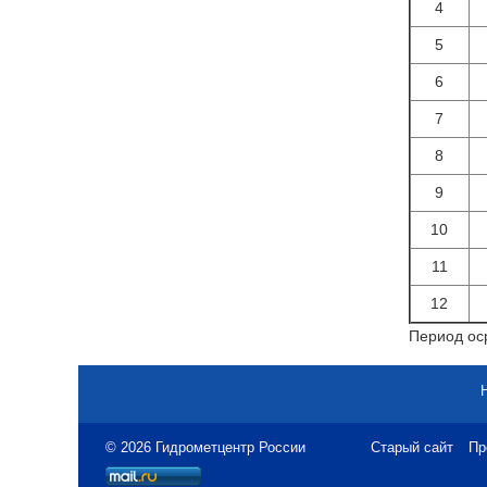
4
5
6
7
8
9
10
11
12
Период оср
© 2026 Гидрометцентр России
Старый сайт
Пр