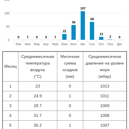
107
107
100
68
68
56
56
50
22
22
12
12
2
2
1
1
1
1
0
0
0
0
0
0
0
0
0
Янв
Фев
Мар
Апр
Май
Июн
Июл
Авг
Сен
Окт
Ноя
Дек
Среднемесячная
Месячная
Среднемесячное
температура
сумма
давление на уровне
Месяц
воздуха
осадков
моря
(°С)
(мм)
(мбар)
1
23
0
1013
2
24.9
1
1011
3
28.7
0
1009
4
31.7
0
1008
5
35.2
1
1007