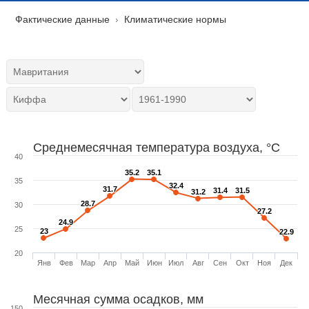
Фактические данные
Климатические нормы
Среднемесячная температура воздуха, °C
40
35.2
35.2
35.1
35.1
35
32.4
32.4
31.7
31.7
31.4
31.4
31.5
31.5
31.2
31.2
28.7
28.7
30
27.2
27.2
24.9
24.9
25
23
23
22.9
22.9
20
Янв
Фев
Мар
Апр
Май
Июн
Июл
Авг
Сен
Окт
Ноя
Дек
Месячная сумма осадков, мм
150