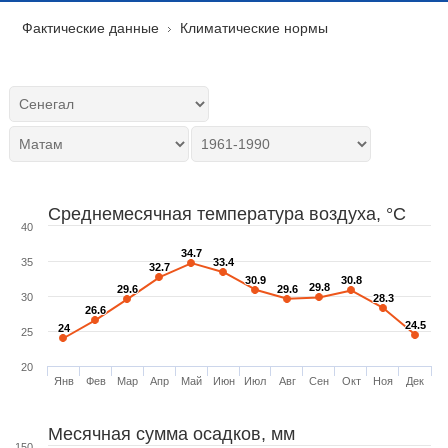
Фактические данные
Климатические нормы
Среднемесячная температура воздуха, °C
40
34.7
34.7
35
33.4
33.4
32.7
32.7
30.9
30.9
30.8
30.8
29.8
29.8
29.6
29.6
29.6
29.6
30
28.3
28.3
26.6
26.6
24.5
24.5
24
24
25
20
Янв
Фев
Мар
Апр
Май
Июн
Июл
Авг
Сен
Окт
Ноя
Дек
Месячная сумма осадков, мм
150