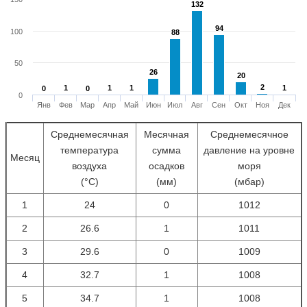
132
132
94
94
100
88
88
50
26
26
20
20
2
2
1
1
1
1
1
1
1
1
0
0
0
0
0
Янв
Фев
Мар
Апр
Май
Июн
Июл
Авг
Сен
Окт
Ноя
Дек
Среднемесячная
Месячная
Среднемесячное
температура
сумма
давление на уровне
Месяц
воздуха
осадков
моря
(°С)
(мм)
(мбар)
1
24
0
1012
2
26.6
1
1011
3
29.6
0
1009
4
32.7
1
1008
5
34.7
1
1008