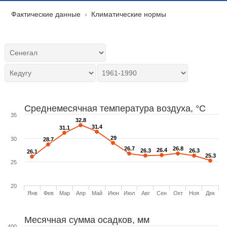
Фактические данные
Климатические нормы
Среднемесячная температура воздуха, °C
35
32.8
32.8
31.4
31.4
31.1
31.1
29
29
30
28.7
28.7
26.7
26.7
26.8
26.8
26.4
26.4
26.3
26.3
26.3
26.3
26.1
26.1
25.3
25.3
25
20
Янв
Фев
Мар
Апр
Май
Июн
Июл
Авг
Сен
Окт
Ноя
Дек
Месячная сумма осадков, мм
400