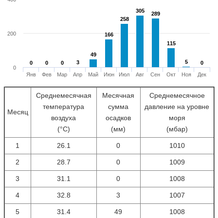
305
305
289
289
258
258
200
166
166
115
115
49
49
5
5
3
3
0
0
0
0
0
0
0
0
0
Янв
Фев
Мар
Апр
Май
Июн
Июл
Авг
Сен
Окт
Ноя
Дек
Среднемесячная
Месячная
Среднемесячное
температура
сумма
давление на уровне
Месяц
воздуха
осадков
моря
(°С)
(мм)
(мбар)
1
26.1
0
1010
2
28.7
0
1009
3
31.1
0
1008
4
32.8
3
1007
5
31.4
49
1008