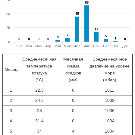
65
65
45
45
50
25
17
17
7
7
5
5
4
4
1
1
0
0
0
0
0
0
0
0
0
0
0
Янв
Фев
Мар
Апр
Май
Июн
Июл
Авг
Сен
Окт
Ноя
Дек
Среднемесячная
Месячная
Среднемесячное
температура
сумма
давление на уровне
Месяц
воздуха
осадков
моря
(°С)
(мм)
(мбар)
1
22.5
0
1011
2
24.3
0
1009
3
28
0
1006
4
31.4
0
1004
5
34
4
1004