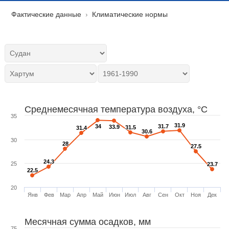
Фактические данные
Климатические нормы
Среднемесячная температура воздуха, °C
35
31.9
31.9
34
34
31.7
31.7
33.9
33.9
31.5
31.5
31.4
31.4
30.6
30.6
30
28
28
27.5
27.5
24.3
24.3
25
23.7
23.7
22.5
22.5
20
Янв
Фев
Мар
Апр
Май
Июн
Июл
Авг
Сен
Окт
Ноя
Дек
Месячная сумма осадков, мм
75