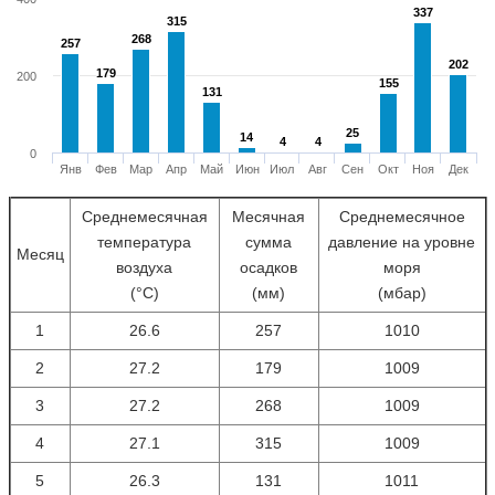
337
337
315
315
268
268
257
257
202
202
179
179
200
155
155
131
131
25
25
14
14
4
4
4
4
0
Янв
Фев
Мар
Апр
Май
Июн
Июл
Авг
Сен
Окт
Ноя
Дек
Среднемесячная
Месячная
Среднемесячное
температура
сумма
давление на уровне
Месяц
воздуха
осадков
моря
(°С)
(мм)
(мбар)
1
26.6
257
1010
2
27.2
179
1009
3
27.2
268
1009
4
27.1
315
1009
5
26.3
131
1011