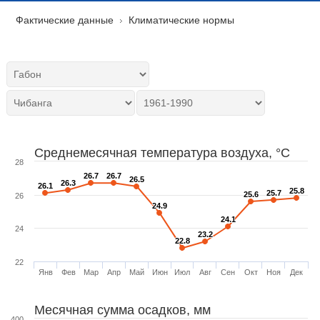
Фактические данные
Климатические нормы
Среднемесячная температура воздуха, °C
28
26.7
26.7
26.7
26.7
26.5
26.5
26.3
26.3
26.1
26.1
25.8
25.8
25.7
25.7
25.6
25.6
26
24.9
24.9
24.1
24.1
24
23.2
23.2
22.8
22.8
22
Янв
Фев
Мар
Апр
Май
Июн
Июл
Авг
Сен
Окт
Ноя
Дек
Месячная сумма осадков, мм
400