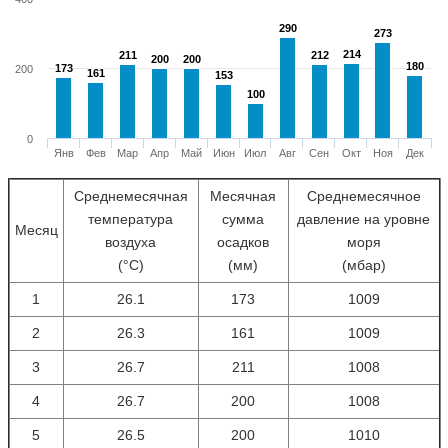
290
290
273
273
214
214
211
211
212
212
200
200
200
200
180
180
173
173
200
161
161
153
153
100
100
0
Янв
Фев
Мар
Апр
Май
Июн
Июл
Авг
Сен
Окт
Ноя
Дек
Среднемесячная
Месячная
Среднемесячное
температура
сумма
давление на уровне
Месяц
воздуха
осадков
моря
(°С)
(мм)
(мбар)
1
26.1
173
1009
2
26.3
161
1009
3
26.7
211
1008
4
26.7
200
1008
5
26.5
200
1010