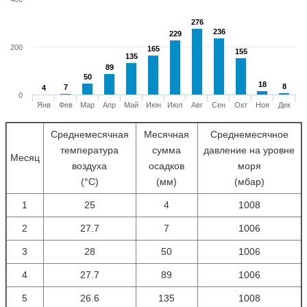
276
276
236
236
229
229
200
165
165
155
155
135
135
89
89
50
50
18
18
8
8
7
7
4
4
0
Янв
Фев
Мар
Апр
Май
Июн
Июл
Авг
Сен
Окт
Ноя
Дек
Среднемесячная
Месячная
Среднемесячное
температура
сумма
давление на уровне
Месяц
воздуха
осадков
моря
(°С)
(мм)
(мбар)
1
25
4
1008
2
27.7
7
1006
3
28
50
1006
4
27.7
89
1006
5
26.6
135
1008