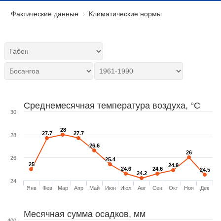
Фактические данные
Климатические нормы
Среднемесячная температура воздуха, °C
30
28
28
27.7
27.7
27.7
27.7
28
26.6
26.6
26
26
26
25.4
25.4
25
25
24.9
24.9
24.6
24.6
24.6
24.6
24.5
24.5
24.2
24.2
24
Янв
Фев
Мар
Апр
Май
Июн
Июл
Авг
Сен
Окт
Ноя
Дек
Месячная сумма осадков, мм
400