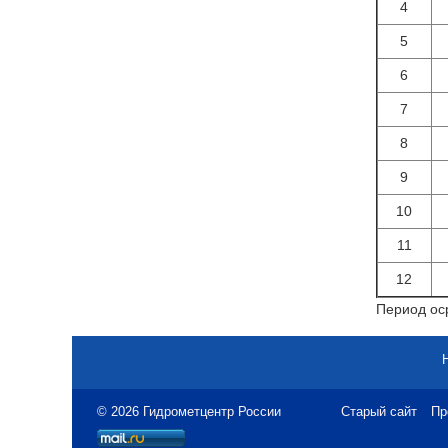
4
5
6
7
8
9
10
11
12
Период оср
© 2026 Гидрометцентр России
Старый сайт
Пр