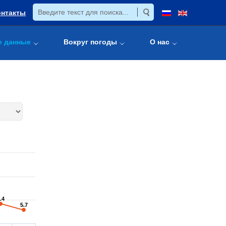
онтакты
е данные
Вокруг погоды
О нас
.4
.4
5.7
5.7