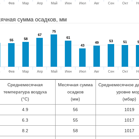
в
Фев
Мар
Апр
Май
Июн
Июл
Авг
Сен
Окт
Н
ячная сумма осадков, мм
75
75
67
67
61
61
58
58
55
55
53
53
51
51
49
49
43
43
в
Фев
Мар
Апр
Май
Июн
Июл
Авг
Сен
Окт
Н
Среднемесячная
Месячная сумма
Среднемесячное д
температура воздуха
осадков
уровне мо
(°С)
(мм)
(мбар)
4.9
56
1019
6.3
55
1017
8.2
58
1017