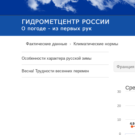
Фактические данные
Климатические нормы
Особенности характера русской зимы
Весна! Трудности весенних перемен
Сре
30
20
10
4.9
4.9
0