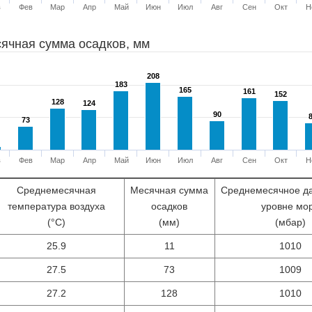
в
Фев
Мар
Апр
Май
Июн
Июл
Авг
Сен
Окт
Н
ячная сумма осадков, мм
208
208
183
183
165
165
161
161
152
152
128
128
124
124
90
90
73
73
в
Фев
Мар
Апр
Май
Июн
Июл
Авг
Сен
Окт
Н
Среднемесячная
Месячная сумма
Среднемесячное д
температура воздуха
осадков
уровне мо
(°С)
(мм)
(мбар)
25.9
11
1010
27.5
73
1009
27.2
128
1010