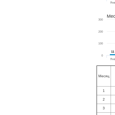
Ян
Мес
300
200
100
11
11
0
Ян
Месяц
1
2
3