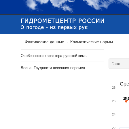
Фактические данные
Климатические нормы
Особенности характера русской зимы
Весна! Трудности весенних перемен
Сре
28
25.
25.
26
24
22