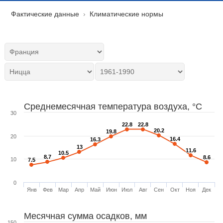
Фактические данные
Климатические нормы
Среднемесячная температура воздуха, °C
30
22.8
22.8
22.8
22.8
20.2
20.2
19.8
19.8
20
16.4
16.4
16.3
16.3
13
13
11.6
11.6
10.5
10.5
8.7
8.7
8.6
8.6
10
7.5
7.5
0
Янв
Фев
Мар
Апр
Май
Июн
Июл
Авг
Сен
Окт
Ноя
Дек
Месячная сумма осадков, мм
150