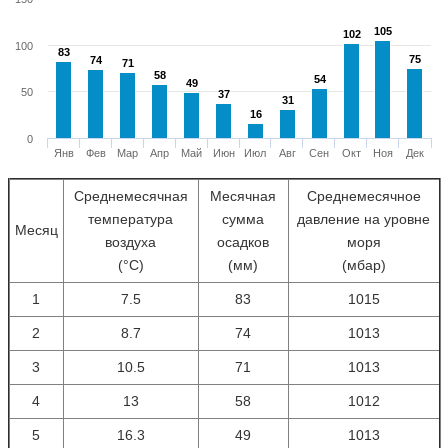
105
105
102
102
100
83
83
75
75
74
74
71
71
58
58
54
54
49
49
50
37
37
31
31
16
16
0
Янв
Фев
Мар
Апр
Май
Июн
Июл
Авг
Сен
Окт
Ноя
Дек
Среднемесячная
Месячная
Среднемесячное
температура
сумма
давление на уровне
Месяц
воздуха
осадков
моря
(°С)
(мм)
(мбар)
1
7.5
83
1015
2
8.7
74
1013
3
10.5
71
1013
4
13
58
1012
5
16.3
49
1013