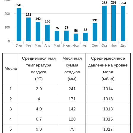
259
259
258
258
254
254
241
241
200
171
171
142
142
131
131
120
120
100
78
78
75
75
63
63
56
56
0
Янв
Фев
Мар
Апр
Май
Июн
Июл
Авг
Сен
Окт
Ноя
Дек
Среднемесячная
Месячная
Среднемесячное
температура
сумма
давление на уровне
Месяц
воздуха
осадков
моря
(°С)
(мм)
(мбар)
1
2.9
241
1014
2
4
171
1013
3
4.9
142
1013
4
6.7
120
1016
5
9.3
75
1017