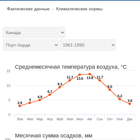
Фактические данные
Климатические нормы
Среднемесячная температура воздуха, °C
15
11.7
11.7
11.7
11.7
13.8
13.8
13.6
13.6
9.3
9.3
10
8.5
8.5
6.7
6.7
5.2
5.2
4.9
4.9
4
4
5
3.6
3.6
2.9
2.9
0
Янв
Фев
Мар
Апр
Май
Июн
Июл
Авг
Сен
Окт
Ноя
Дек
Месячная сумма осадков, мм
300