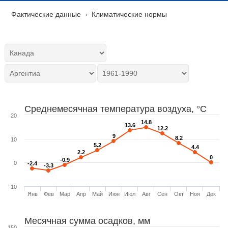
Фактические данные
Климатические нормы
Среднемесячная температура воздуха, °C
20
14.8
14.8
13.6
13.6
12.2
12.2
9
9
8.2
8.2
10
5.2
5.2
4.4
4.4
2.2
2.2
0
0
-0.9
-0.9
0
-2.4
-2.4
-3.3
-3.3
-10
Янв
Фев
Мар
Апр
Май
Июн
Июл
Авг
Сен
Окт
Ноя
Дек
Месячная сумма осадков, мм
150