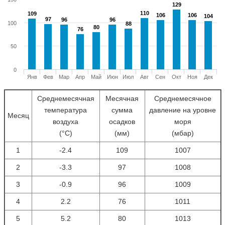
129
129
110
110
109
109
106
106
106
106
104
104
97
97
96
96
96
96
100
88
88
80
80
76
76
50
0
Янв
Фев
Мар
Апр
Май
Июн
Июл
Авг
Сен
Окт
Ноя
Дек
Среднемесячная
Месячная
Среднемесячное
температура
сумма
давление на уровне
Месяц
воздуха
осадков
моря
(°С)
(мм)
(мбар)
1
-2.4
109
1007
2
-3.3
97
1008
3
-0.9
96
1009
4
2.2
76
1011
5
5.2
80
1013