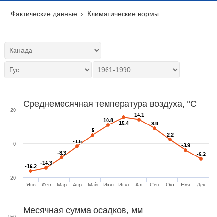
Фактические данные
Климатические нормы
Среднемесячная температура воздуха, °C
20
14.1
14.1
10.8
10.8
15.4
15.4
8.9
8.9
5
5
2.2
2.2
-1.6
-1.6
0
-3.9
-3.9
-8.3
-8.3
-9.2
-9.2
-14.3
-14.3
-16.2
-16.2
-20
Янв
Фев
Мар
Апр
Май
Июн
Июл
Авг
Сен
Окт
Ноя
Дек
Месячная сумма осадков, мм
150