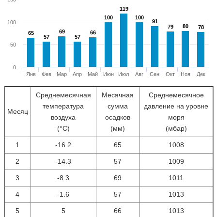
119
119
100
100
100
100
91
91
100
80
80
79
79
78
78
69
69
66
66
65
65
57
57
57
57
50
0
Янв
Фев
Мар
Апр
Май
Июн
Июл
Авг
Сен
Окт
Ноя
Дек
Среднемесячная
Месячная
Среднемесячное
температура
сумма
давление на уровне
Месяц
воздуха
осадков
моря
(°С)
(мм)
(мбар)
1
-16.2
65
1008
2
-14.3
57
1009
3
-8.3
69
1011
4
-1.6
57
1013
5
5
66
1013