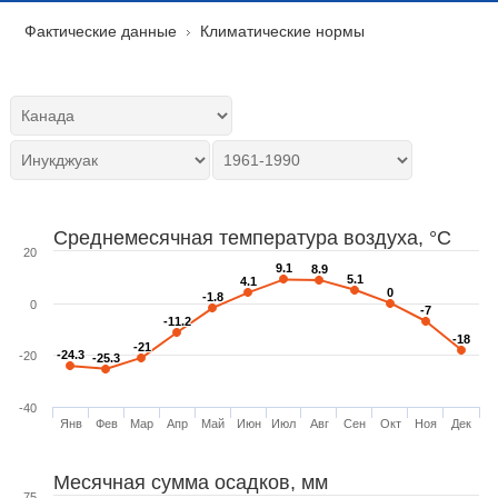
Фактические данные
Климатические нормы
Среднемесячная температура воздуха, °C
20
9.1
9.1
8.9
8.9
5.1
5.1
4.1
4.1
0
0
-1.8
-1.8
0
-7
-7
-11.2
-11.2
-18
-18
-21
-21
-24.3
-24.3
-20
-25.3
-25.3
-40
Янв
Фев
Мар
Апр
Май
Июн
Июл
Авг
Сен
Окт
Ноя
Дек
Месячная сумма осадков, мм
75