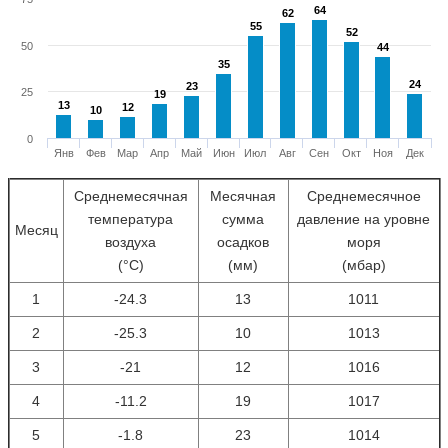
64
64
62
62
55
55
52
52
50
44
44
35
35
24
24
23
23
25
19
19
13
13
12
12
10
10
0
Янв
Фев
Мар
Апр
Май
Июн
Июл
Авг
Сен
Окт
Ноя
Дек
Среднемесячная
Месячная
Среднемесячное
температура
сумма
давление на уровне
Месяц
воздуха
осадков
моря
(°С)
(мм)
(мбар)
1
-24.3
13
1011
2
-25.3
10
1013
3
-21
12
1016
4
-11.2
19
1017
5
-1.8
23
1014