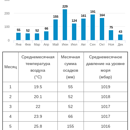
229
229
191
191
200
164
164
161
161
155
155
124
124
100
75
75
66
66
55
55
52
52
52
52
43
43
0
Янв
Фев
Мар
Апр
Май
Июн
Июл
Авг
Сен
Окт
Ноя
Дек
Среднемесячная
Месячная
Среднемесячное
температура
сумма
давление на уровне
Месяц
воздуха
осадков
моря
(°С)
(мм)
(мбар)
1
19.5
55
1019
2
20.1
52
1018
3
22
52
1017
4
23.9
66
1017
5
25.8
155
1016