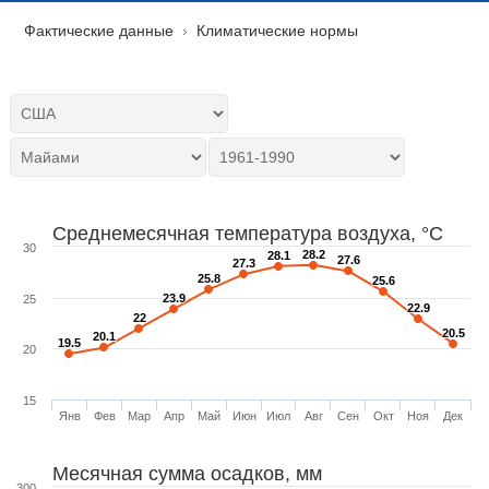
Фактические данные
Климатические нормы
Среднемесячная температура воздуха, °C
30
28.2
28.2
28.1
28.1
27.6
27.6
27.3
27.3
25.8
25.8
25.6
25.6
23.9
23.9
25
22.9
22.9
22
22
20.5
20.5
20.1
20.1
19.5
19.5
20
15
Янв
Фев
Мар
Апр
Май
Июн
Июл
Авг
Сен
Окт
Ноя
Дек
Месячная сумма осадков, мм
300