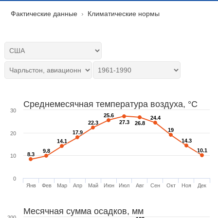
Фактические данные
Климатические нормы
Среднемесячная температура воздуха, °C
30
25.6
25.6
24.4
24.4
27.3
27.3
22.3
22.3
26.8
26.8
19
19
17.9
17.9
20
14.3
14.3
14.1
14.1
10.1
10.1
9.8
9.8
8.3
8.3
10
0
Янв
Фев
Мар
Апр
Май
Июн
Июл
Авг
Сен
Окт
Ноя
Дек
Месячная сумма осадков, мм
200