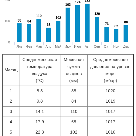
182
182
174
174
163
163
120
120
110
110
102
102
88
88
100
84
84
80
80
73
73
68
68
62
62
0
Янв
Фев
Мар
Апр
Май
Июн
Июл
Авг
Сен
Окт
Ноя
Дек
Среднемесячная
Месячная
Среднемесячное
температура
сумма
давление на уровне
Месяц
воздуха
осадков
моря
(°С)
(мм)
(мбар)
1
8.3
88
1020
2
9.8
84
1019
3
14.1
110
1017
4
17.9
68
1017
5
22.3
102
1016