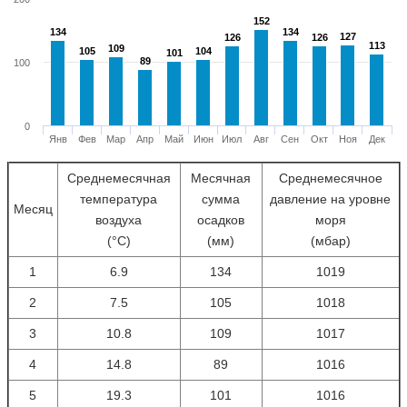
152
152
134
134
134
134
127
127
126
126
126
126
113
113
109
109
105
105
104
104
101
101
89
89
100
0
Янв
Фев
Мар
Апр
Май
Июн
Июл
Авг
Сен
Окт
Ноя
Дек
Среднемесячная
Месячная
Среднемесячное
температура
сумма
давление на уровне
Месяц
воздуха
осадков
моря
(°С)
(мм)
(мбар)
1
6.9
134
1019
2
7.5
105
1018
3
10.8
109
1017
4
14.8
89
1016
5
19.3
101
1016