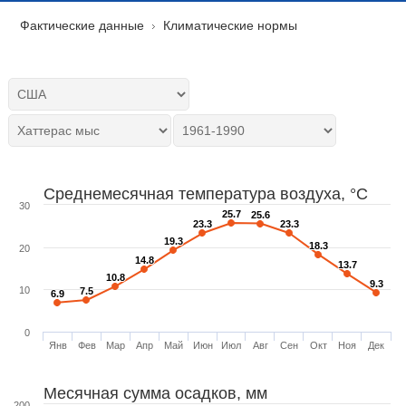
Фактические данные
Климатические нормы
Среднемесячная температура воздуха, °C
30
25.7
25.7
25.6
25.6
23.3
23.3
23.3
23.3
19.3
19.3
18.3
18.3
20
14.8
14.8
13.7
13.7
10.8
10.8
9.3
9.3
10
7.5
7.5
6.9
6.9
0
Янв
Фев
Мар
Апр
Май
Июн
Июл
Авг
Сен
Окт
Ноя
Дек
Месячная сумма осадков, мм
200