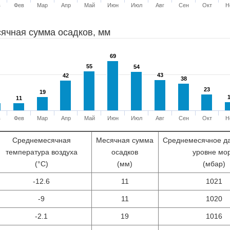
в
Фев
Мар
Апр
Май
Июн
Июл
Авг
Сен
Окт
Н
ячная сумма осадков, мм
69
69
55
55
54
54
43
43
42
42
38
38
23
23
19
19
11
11
в
Фев
Мар
Апр
Май
Июн
Июл
Авг
Сен
Окт
Н
Среднемесячная
Месячная сумма
Среднемесячное д
температура воздуха
осадков
уровне мо
(°С)
(мм)
(мбар)
-12.6
11
1021
-9
11
1020
-2.1
19
1016