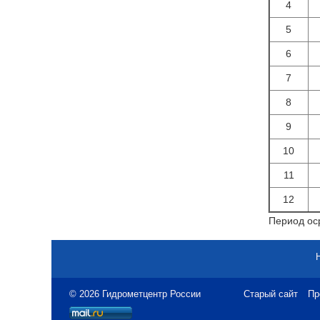
4
5
6
7
8
9
10
11
12
Период оср
© 2026 Гидрометцентр России
Старый сайт
Пр