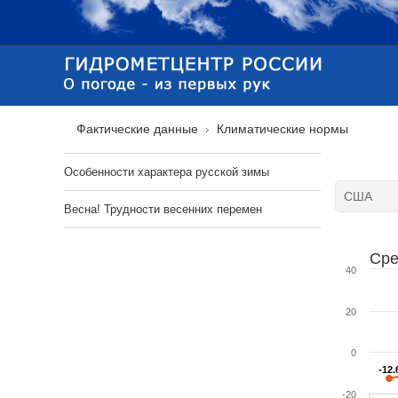
Фактические данные
Климатические нормы
Особенности характера русской зимы
Весна! Трудности весенних перемен
Сре
40
20
0
-12.
-12.
-20