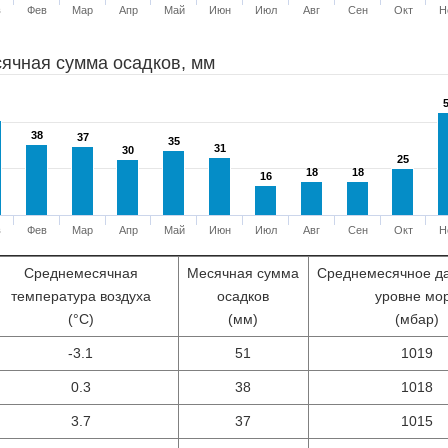
в
Фев
Мар
Апр
Май
Июн
Июл
Авг
Сен
Окт
Н
ячная сумма осадков, мм
38
38
37
37
35
35
31
31
30
30
25
25
18
18
18
18
16
16
в
Фев
Мар
Апр
Май
Июн
Июл
Авг
Сен
Окт
Н
Среднемесячная
Месячная сумма
Среднемесячное д
температура воздуха
осадков
уровне мо
(°С)
(мм)
(мбар)
-3.1
51
1019
0.3
38
1018
3.7
37
1015