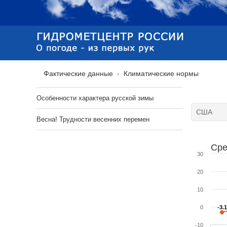
Фактические данные
Климатические нормы
Особенности характера русской зимы
Весна! Трудности весенних перемен
Сре
30
20
10
0
-3.1
-3.1
-10