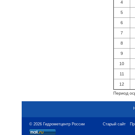
4
5
6
7
8
9
10
11
12
Период оср
© 2026 Гидрометцентр России
Старый сайт
Пр