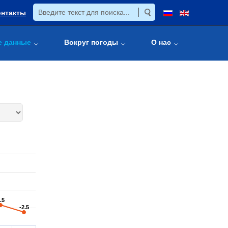
онтакты
е данные
Вокруг погоды
О нас
.5
.5
-2.5
-2.5