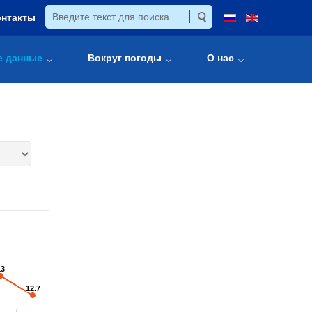
онтакты
е данные
Вокруг погоды
О нас
13
13
12.7
12.7