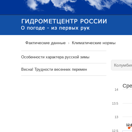
Фактические данные
Климатические нормы
Особенности характера русской зимы
Весна! Трудности весенних перемен
Сре
14
13.5
13
12.
12.
12.5