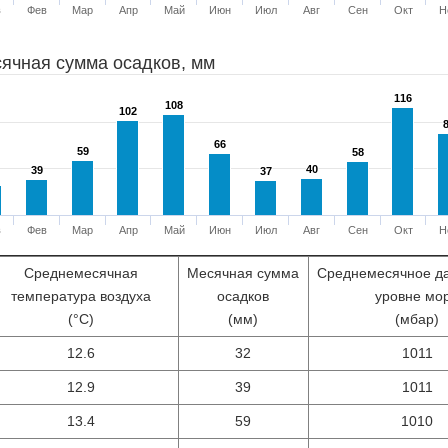
в
Фев
Мар
Апр
Май
Июн
Июл
Авг
Сен
Окт
Н
ячная сумма осадков, мм
116
116
108
108
102
102
66
66
59
59
58
58
40
40
39
39
37
37
в
Фев
Мар
Апр
Май
Июн
Июл
Авг
Сен
Окт
Н
Среднемесячная
Месячная сумма
Среднемесячное д
температура воздуха
осадков
уровне мо
(°С)
(мм)
(мбар)
12.6
32
1011
12.9
39
1011
13.4
59
1010