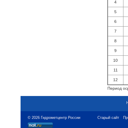
4
5
6
7
8
9
10
11
12
Период оср
© 2026 Гидрометцентр России
Старый сайт
Пр