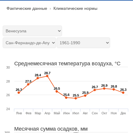
Фактические данные
Климатические нормы
Среднемесячная температура воздуха, °C
30
28.7
28.7
28.4
28.4
28
27.5
27.5
26.9
26.9
26.8
26.8
26.7
26.7
26.5
26.5
26.3
26.3
26.3
26.3
25.9
25.9
25.6
25.6
26
25.5
25.5
24
Янв
Фев
Мар
Апр
Май
Июн
Июл
Авг
Сен
Окт
Ноя
Дек
Месячная сумма осадков, мм
300