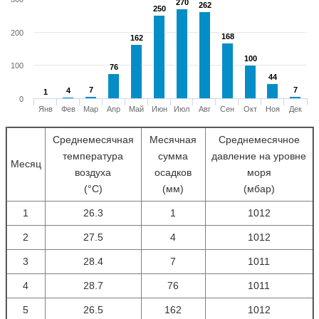
270
270
262
262
250
250
200
168
168
162
162
100
100
100
76
76
44
44
7
7
7
7
4
4
1
1
0
Янв
Фев
Мар
Апр
Май
Июн
Июл
Авг
Сен
Окт
Ноя
Дек
Среднемесячная
Месячная
Среднемесячное
температура
сумма
давление на уровне
Месяц
воздуха
осадков
моря
(°С)
(мм)
(мбар)
1
26.3
1
1012
2
27.5
4
1012
3
28.4
7
1011
4
28.7
76
1011
5
26.5
162
1012