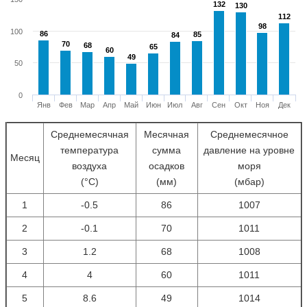
132
132
130
130
112
112
98
98
100
86
86
85
85
84
84
70
70
68
68
65
65
60
60
49
49
50
0
Янв
Фев
Мар
Апр
Май
Июн
Июл
Авг
Сен
Окт
Ноя
Дек
Среднемесячная
Месячная
Среднемесячное
температура
сумма
давление на уровне
Месяц
воздуха
осадков
моря
(°С)
(мм)
(мбар)
1
-0.5
86
1007
2
-0.1
70
1011
3
1.2
68
1008
4
4
60
1011
5
8.6
49
1014