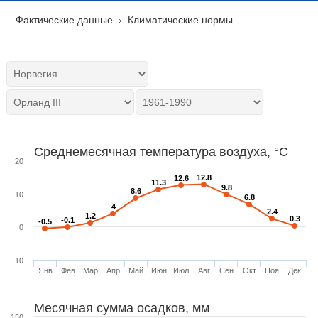
Фактические данные
Климатические нормы
Среднемесячная температура воздуха, °C
20
12.8
12.8
12.6
12.6
11.3
11.3
9.8
9.8
8.6
8.6
10
6.8
6.8
4
4
2.4
2.4
1.2
1.2
0.3
0.3
-0.1
-0.1
-0.5
-0.5
0
-10
Янв
Фев
Мар
Апр
Май
Июн
Июл
Авг
Сен
Окт
Ноя
Дек
Месячная сумма осадков, мм
150