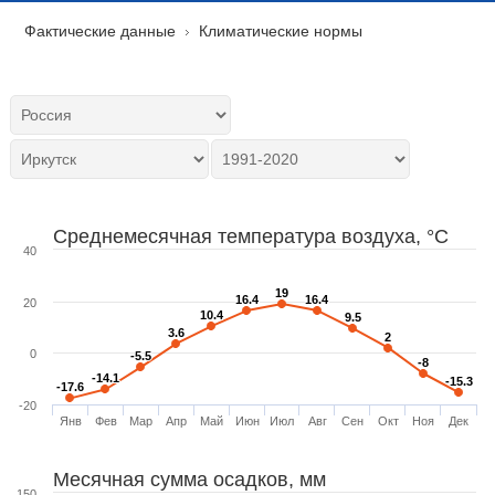
Фактические данные
Климатические нормы
Среднемесячная температура воздуха, °C
40
19
19
16.4
16.4
16.4
16.4
20
10.4
10.4
9.5
9.5
3.6
3.6
2
2
0
-5.5
-5.5
-8
-8
-14.1
-14.1
-15.3
-15.3
-17.6
-17.6
-20
Янв
Фев
Мар
Апр
Май
Июн
Июл
Авг
Сен
Окт
Ноя
Дек
Месячная сумма осадков, мм
150