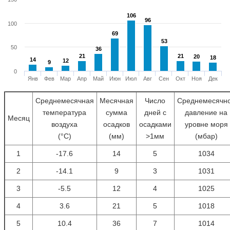
106
106
96
96
100
69
69
53
53
50
36
36
21
21
21
21
20
20
18
18
14
14
12
12
9
9
0
Янв
Фев
Мар
Апр
Май
Июн
Июл
Авг
Сен
Окт
Ноя
Дек
Среднемесячная
Месячная
Число
Среднемесячн
температура
сумма
дней с
давление на
Месяц
воздуха
осадков
осадками
уровне моря
(°С)
(мм)
>1мм
(мбар)
1
-17.6
14
5
1034
2
-14.1
9
3
1031
3
-5.5
12
4
1025
4
3.6
21
5
1018
5
10.4
36
7
1014