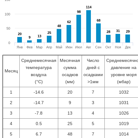
114
114
98
98
100
68
68
62
62
48
48
50
31
31
29
29
28
28
25
25
20
20
13
13
9
9
0
Янв
Фев
Мар
Апр
Май
Июн
Июл
Авг
Сен
Окт
Ноя
Дек
Среднемесячная
Месячная
Число
Среднемесячн
температура
сумма
дней с
давление на
Месяц
воздуха
осадков
осадками
уровне моря
(°С)
(мм)
>1мм
(мбар)
1
-14.6
20
7
1032
2
-14.7
9
3
1031
3
-7.8
13
4
1026
4
0.5
25
5
1019
5
6.7
48
7
1014