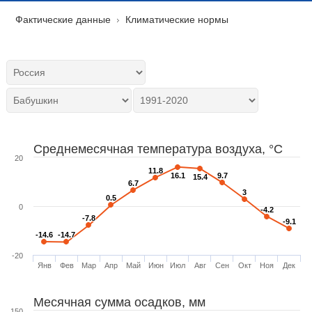
Фактические данные
Климатические нормы
Среднемесячная температура воздуха, °C
20
11.8
11.8
16.1
16.1
9.7
9.7
15.4
15.4
6.7
6.7
3
3
0.5
0.5
0
-4.2
-4.2
-7.8
-7.8
-9.1
-9.1
-14.6
-14.6
-14.7
-14.7
-20
Янв
Фев
Мар
Апр
Май
Июн
Июл
Авг
Сен
Окт
Ноя
Дек
Месячная сумма осадков, мм
150