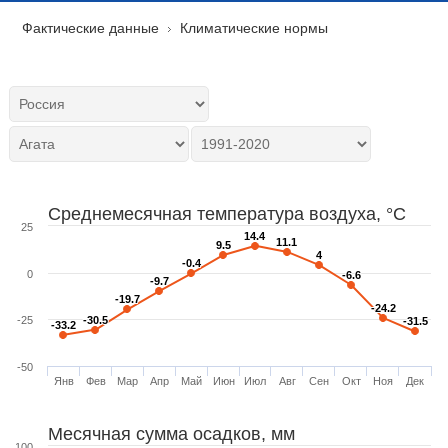
Фактические данные
Климатические нормы
Среднемесячная температура воздуха, °C
25
14.4
14.4
11.1
11.1
9.5
9.5
4
4
-0.4
-0.4
0
-6.6
-6.6
-9.7
-9.7
-19.7
-19.7
-24.2
-24.2
-25
-30.5
-30.5
-31.5
-31.5
-33.2
-33.2
-50
Янв
Фев
Мар
Апр
Май
Июн
Июл
Авг
Сен
Окт
Ноя
Дек
Месячная сумма осадков, мм
100