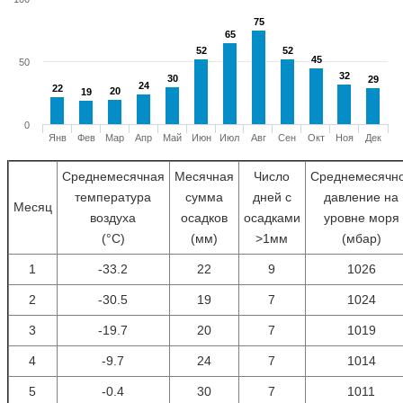
75
75
65
65
52
52
52
52
45
45
50
32
32
30
30
29
29
24
24
22
22
20
20
19
19
0
Янв
Фев
Мар
Апр
Май
Июн
Июл
Авг
Сен
Окт
Ноя
Дек
Среднемесячная
Месячная
Число
Среднемесячн
температура
сумма
дней с
давление на
Месяц
воздуха
осадков
осадками
уровне моря
(°С)
(мм)
>1мм
(мбар)
1
-33.2
22
9
1026
2
-30.5
19
7
1024
3
-19.7
20
7
1019
4
-9.7
24
7
1014
5
-0.4
30
7
1011