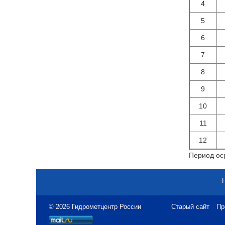
4
5
6
7
8
9
10
11
12
Период оср
© 2026 Гидрометцентр России
Старый сайт
Пр