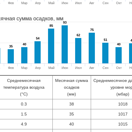
в
Фев
Мар
Апр
Май
Июн
Июл
Авг
Сен
Окт
Н
ячная сумма осадков, мм
93
93
85
85
75
75
62
62
54
54
51
51
40
40
40
40
35
35
в
Фев
Мар
Апр
Май
Июн
Июл
Авг
Сен
Окт
Н
Среднемесячная
Месячная сумма
Среднемесячное д
температура воздуха
осадков
уровне мо
(°С)
(мм)
(мбар)
0.3
38
1018
1.5
35
1017
4.9
40
1015