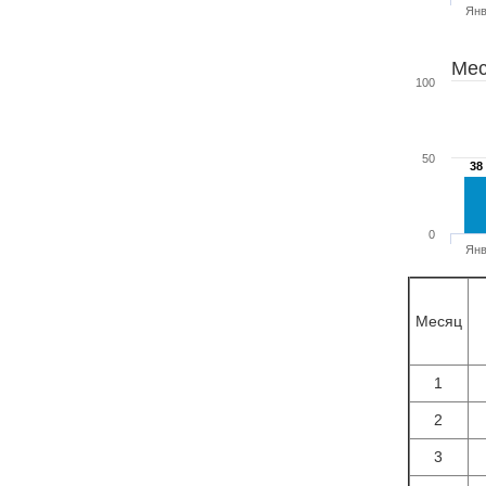
Ян
Мес
100
50
38
38
0
Ян
Месяц
1
2
3