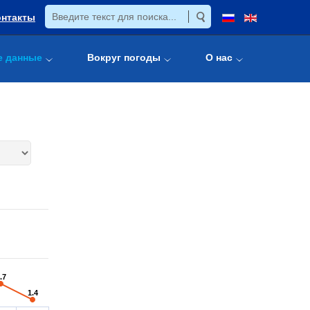
онтакты
е данные
Вокруг погоды
О нас
.7
.7
1.4
1.4