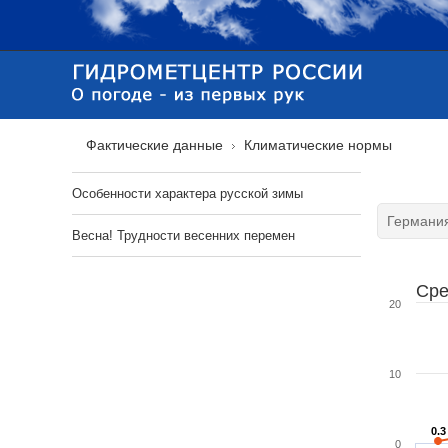
Фактические данные
Климатические нормы
Особенности характера русской зимы
Весна! Трудности весенних перемен
Сре
20
10
0.3
0.3
0