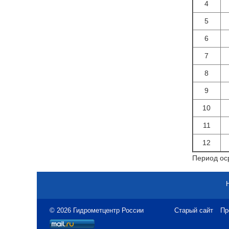
4
5
6
7
8
9
10
11
12
Период оср
© 2026 Гидрометцентр России
Старый сайт
Пр