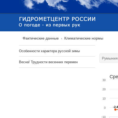
Фактические данные
Климатические нормы
Особенности характера русской зимы
Весна! Трудности весенних перемен
Сре
30
20
10
-2.
-2.
0
-10