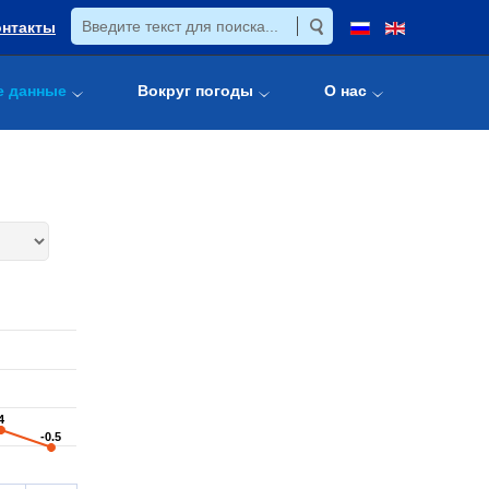
онтакты
е данные
Вокруг погоды
О нас
4
4
-0.5
-0.5