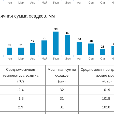
в
Фев
Мар
Апр
Май
Июн
Июл
Авг
Сен
Окт
Н
ячная сумма осадков, мм
99
99
82
82
61
61
56
56
49
49
48
48
31
31
31
31
25
25
в
Фев
Мар
Апр
Май
Июн
Июл
Авг
Сен
Окт
Н
Среднемесячная
Месячная сумма
Среднемесячное д
температура воздуха
осадков
уровне мо
(°С)
(мм)
(мбар)
-2.4
32
1019
-1.6
31
1018
2.9
31
1018