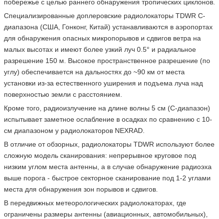
побережье с целью раннего обнаружения тропических циклонов.
Специализированные доплеровские радиолокаторы TDWR С-
диапазона (США, Гонконг, Китай) устанавливаются в аэропортах
для обнаружения опасных микропорывов и сдвигов ветра на
малых высотах и имеют более узкий луч 0.5° и радиальное
разрешение 150 м. Высокое пространственное разрешение (по
углу) обеспечивается на дальностях до ~90 км от места
установки из-за естественного уширения и подъема луча над
поверхностью земли с расстоянием.
Кроме того, радиоизлучение на длине волны 5 см (С-диапазон)
испытывает заметное ослабление в осадках по сравнению с 10-
см диапазоном у радиолокаторов NEXRAD.
В отличие от обзорных, радиолокаторы TDWR используют более
сложную модель сканирования: непрерывное круговое под
низким углом места антенны, а в случае обнаружение радиоэха
выше порога - быстрое секторное сканирование под 1-2 углами
места для обнаружения зон порывов и сдвигов.
В передвижных метеорологических радиолокаторах, где
ограничены размеры антенны (авиационных, автомобильных),