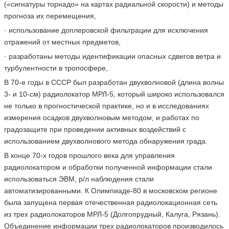
(«сигнатуры торнадо» на картах радиальной скорости) и методы
прогноза их перемещения,
· использование доплеровской фильтрации для исключения
отражений от местных предметов,
· разработаны методы идентификации опасных сдвигов ветра и
турбулентности в тропосфере,
В 70-е годы в СССР был разработан двухволновой (длина волны
3- и 10-см) радиолокатор МРЛ-5, который широко использовался
не только в прогностической практике, но и в исследованиях
измерения осадков двухволновым методом, и работах по
градозащите при проведении активных воздействий с
использованием двухволнового метода обнаружения града.
В конце 70-х годов прошлого века для управления
радиолокатором и обработки полученной информации стали
использоваться ЭВМ, р/л наблюдения стали
автоматизированными. К Олимпиаде-80 в московском регионе
была запущена первая отечественная радиолокационная сеть
из трех радиолокаторов МРЛ-5 (Долгопрудный, Калуга, Рязань).
Объединение информации трех радиолокаторов производилось