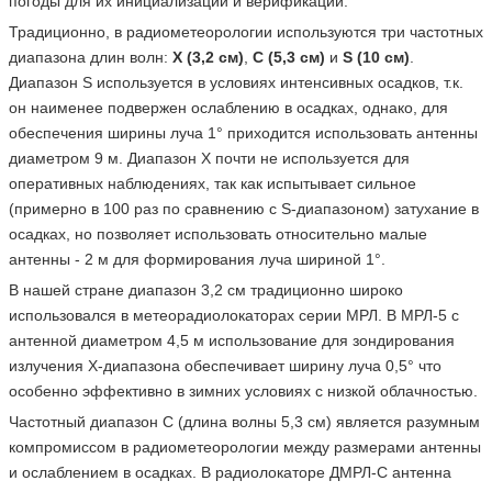
погоды для их инициализации и верификации.
Традиционно, в радиометеорологии используются три частотных
диапазона длин волн:
X (3,2 см)
,
C (5,3 см)
и
S (10 см)
.
Диапазон S используется в условиях интенсивных осадков, т.к.
он наименее подвержен ослаблению в осадках, однако, для
обеспечения ширины луча 1° приходится использовать антенны
диаметром 9 м. Диапазон X почти не используется для
оперативных наблюдениях, так как испытывает сильное
(примерно в 100 раз по сравнению с S-диапазоном) затухание в
осадках, но позволяет использовать относительно малые
антенны - 2 м для формирования луча шириной 1°.
В нашей стране диапазон 3,2 см традиционно широко
использовался в метеорадиолокаторах серии МРЛ. В МРЛ-5 с
антенной диаметром 4,5 м использование для зондирования
излучения X-диапазона обеспечивает ширину луча 0,5° что
особенно эффективно в зимних условиях с низкой облачностью.
Частотный диапазон С (длина волны 5,3 см) является разумным
компромиссом в радиометеорологии между размерами антенны
и ослаблением в осадках. В радиолокаторе ДМРЛ-С антенна