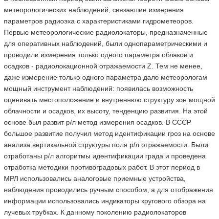
метеорологических наблюдений, связавшие измерения
параметров радиоэха с характеристиками гидрометеоров.
Первые метеорологические радиолокаторы, предназначенные
для оперативных наблюдений, были однопараметрическими и
проводили измерения только одного параметра облаков и
осадков - радиолокационной отражаемости Z. Тем не менее,
даже измерение только одного параметра дало метеорологам
мощный инструмент наблюдений: появилась возможность
оценивать местоположение и внутреннюю структуру зон мощной
облачности и осадков, их высоту, тенденцию развития. На этой
основе был развит р/л метод измерения осадков. В СССР
большое развитие получил метод идентификации гроз на основе
анализа вертикальной структуры поля р/л отражаемости. Были
отработаны р/л алгоритмы идентификации града и проведена
отработка методики противоградовых работ. В этот период в
МРЛ использовались аналоговые приемные устройства,
наблюдения проводились ручным способом, а для отображения
информации использовались индикаторы кругового обзора на
лучевых трубках. К данному поколению радиолокаторов