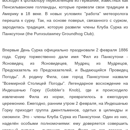
восходят к фольклору переселенцев из Германии, известных как
Пенсильванские голландцы, которые привезли свои традиции в
Америку в 18 веке. В новых условиях "работа" метеоролога
перешла к сурку. Так, на основе поверья, связанного с сурком,
зародилась традиция, которую развили члены Клуба Сурка из
Панксутони (the Punxsutawney Groundhog Club).
Впервые День Сурка официально праздновали 2 февраля 1886
года. Сурку торжественно дали имя "Фил из Панксутони -
Ясновидец из Ясновидецев, Мудрец из Мудрецов,
Предсказатель из Предсказателей, и Выдающийся Провидец
Погоды". А родину Фила, сам город Панксутони назвали
"Всемирной Столицей Погоды". Легендарное восхождение на
Индюшачью Горку (Gobbler's Knob), где и происходило
извлечение Фила из норки, превратилось в ежегодную
церемонию. Ежегодно, ранним утром 2 февраля, на Индюшачью
Горку приходит группа джентльменов, одетых в цилиндры и
смокинги. Это - члены Клуба Сурка из Панксутони. Один из них,
наделён особыми полномочиями: ему доверяется совершить