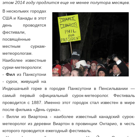
этом 2014 году продлится еще не менее полутора месяцев.
В нескольких городах
США и Канады в этот
день проводятся
фестивали,
посвящённые
местным суркам-
метеорологам.
Наиболее известные
сурки-метеорологи:
-
Фил
из Панксутони
- сурок, живущий на
Индюшачьей горке в городке Панксутони в Пенсильвании —
самый первый официальный сурок-метеоролог. Фестиваль
проводится с 1887. Именно этот городок стал известен в мире
после фильма «День сурка».
- Вилли из Виартона - наиболее известный канадский сурок-
метеоролог из деревни Виартон в провинции Онтарио, в честь
которого проводится ежегодный фестиваль.