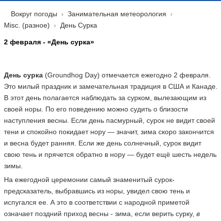
Вокруг погоды
Занимательная метеорология
Misc. (разное)
День Сурка
2 февраля - «День сурка»
День сурка
(Groundhog Day) отмечается ежегодно 2 февраля.
Это милый праздник и замечательная традиция в США и Канаде.
В этот день полагается наблюдать за сурком, вылезающим из
своей норы. По его поведению можно судить о близости
наступления весны. Если день пасмурный, сурок не видит своей
тени и спокойно покидает нору — значит, зима скоро закончится
и весна будет ранняя. Если же день солнечный, сурок видит
свою тень и прячется обратно в нору — будет ещё шесть недель
зимы.
На ежегодной церемонии самый знаменитый сурок-
предсказатель, выбравшись из норы, увидел свою тень и
испугался ее. А это в соответствии с народной приметой
означает поздний приход весны - зима, если верить сурку,
в