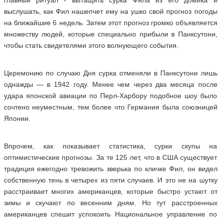
главный ритуал - вытащить сурка Фила из его домика и
выслушать, как Фил нашепчет ему на ушко свой прогноз погоды
на ближайшие 6 недель. Затем этот прогноз громко объявляется
множеству людей, которые специально прибыли в Панксутони,
чтобы стать свидетелями этого волнующего события.
Церемонию по случаю Дня сурка отменяли в Панксутони лишь
однажды — в 1942 году. Менее чем через два месяца после
удара японской авиации по Перл-Харбору подобное шоу было
сочтено неуместным, тем более что Германия была союзницей
Японии.
Впрочем, как показывает статистика, сурки скупы на
оптимистические прогнозы. За те 125 лет, что в США существует
традиция ежегодно тревожить зверька по кличке Фил, он видел
собственную тень в четырех из пяти случаев. И это не на шутку
расстраивает многих американцев, которые быстро устают от
зимы и скучают по весенним дням. Но тут расстроенных
американцев спешит успокоить Национальное управление по