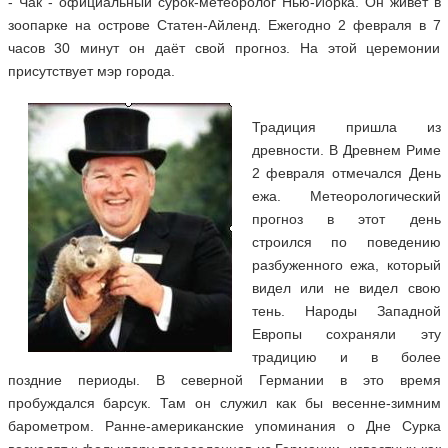
- Чак - официальный сурок-метеоролог Нью-Йорка. Он живёт в
зоопарке на острове Статен-Айленд. Ежегодно 2 февраля в 7
часов 30 минут он даёт свой прогноз. На этой церемонии
присутствует мэр города.
Традиция пришла из
древности. В Древнем Риме
2 февраля отмечался День
ежа. Метеорологический
прогноз в этот день
строился по поведению
разбуженного ежа, который
видел или не видел свою
тень. Народы Западной
Европы сохраняли эту
традицию и в более
поздние периоды. В северной Германии в это время
пробуждался барсук. Там он служил как бы весенне-зимним
барометром. Ранне-американские упоминания о Дне Сурка