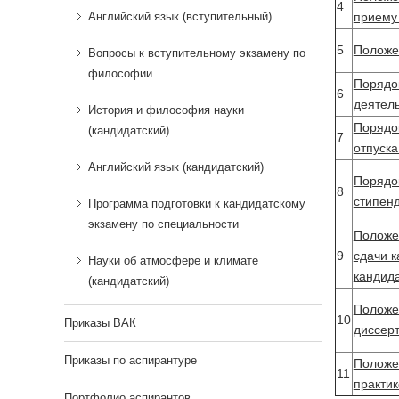
4
Английский язык (вступительный)
приему
5
Положе
Вопросы к вступительному экзамену по
философии
Порядо
6
деятел
История и философия науки
Порядо
(кандидатский)
7
отпуск
Английский язык (кандидатский)
Порядо
8
стипен
Программа подготовки к кандидатскому
экзамену по специальности
Положе
9
сдачи к
Науки об атмосфере и климате
кандида
(кандидатский)
Положе
10
Приказы ВАК
диссер
Приказы по аспирантуре
Положе
11
практик
Портфолио аспирантов