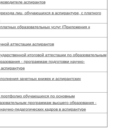
уководителе аспирантов
рехода лиц, обучающихся в аспирантуре, с платного
е
платных образовательных услуг (Приложения к
чной аттестации аспирантов
ударственной итоговой аттестации по образовательным
разования - программам подготовки научно-
в аспирантуре
полнения зачетных книжек и аспирантских
 портфолио обучающихся по основным
зовательным программам высшего образования -
научно-педагогических кадров в аспирантуре