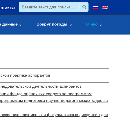
онтакты
е данные
Вокруг погоды
О нас
ской практике аспирантов
следовательской деятельности аспирантов
нии фонда оценочных средств по программам
программам подготовки научно-педагогических кадров в
 освоению элективных и факультативных дисциплин для