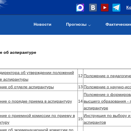
К
Новости
Прогнозы
Фактически
е об аспирантуре
 директора об утверждении положений
12
Положение о педагогиче
те аспирантуры
ние об отделе аспирантуры
13
Положение о научно-ис
Положение о формирова
ние о порядке приема в аспирантуру
14
высшего образования - 
аспирантуре
ние о приемной комиссии по приему в
Инструкция по выбору и
15
нтуру
аспирантов
ние об экзаменационной комиссии по