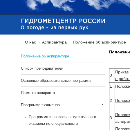
О нас
Аспирантура
Положение об аспирантуре
Положени
Положение об аспирантуре
Список преподавателей
Приказ
0
о рабо
Основные образовательные программы
1
Положе
Памятка аспиранта
2
Положе
Программа экзаменов
Положе
Программа и вопросы вступительного
3
аспира
экзамена по специальности
Положе