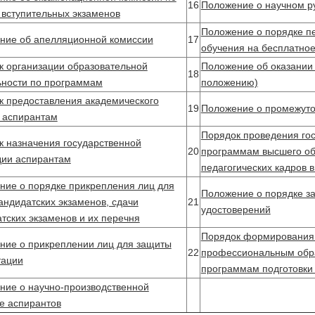
16
Положение о научном р
 вступительных экзаменов
Положение о порядке пе
ние об апелляционной комиссии
17
обучения на бесплатно
к организации образовательной
Положение об оказании 
18
ьности по программам
положению)
к предоставления академического
19
Положение о промежуто
а аспирантам
Порядок проведения гос
к назначения государственной
20
программам высшего об
дии аспирантам
педагогических кадров 
ние о порядке прикрепления лиц для
Положение о порядке за
андидатских экзаменов, сдачи
21
удостоверений
тских экзаменов и их перечня
Порядок формирования
ние о прикреплении лиц для защиты
22
профессиональным обра
тации
программам подготовки 
ние о научно-производственной
е аспирантов