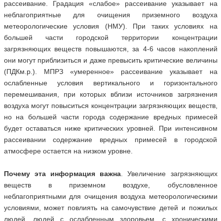
рассеивание. Градация «слабое» рассеивание указывает на
неблагоприятные для очищения приземного воздуха
метеорологические условия (НМУ). При таких условиях на
большей части городской территории концентрации
загрязняющих веществ повышаются, за 4-6 часов накоплений
они могут приблизиться и даже превысить критические величины
(ПДКм.р.). МПРЗ «умеренное» рассеивание указывает на
ослабленные условия вертикального и горизонтального
перемешивания, при которых вблизи источников загрязнения
воздуха могут повыситься концентрации загрязняющих веществ,
но на большей части города содержание вредных примесей
будет оставаться ниже критических уровней. При интенсивном
рассеивании содержание вредных примесей в городской
атмосфере остается на низком уровне.
Почему эта информация важна
. Увеличение загрязняющих
веществ в приземном воздухе, обусловленное
неблагоприятными для очищения воздуха метеорологическими
условиями, может повлиять на самочувствие детей и пожилых
людей, людей с ослабленным здоровьем, с хроническими