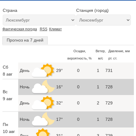
Страна
Станция (город)
Фактическая погода
RSS
Климат
Прогноз на 7 дней
Осадки,
Ветер,
Давление, мм
вероятность, %
м/с
рт. ст.
Сб
День
29°
0
1
731
8 авг
Ночь
16°
0
1
728
Вс
9 авг
День
32°
0
2
729
Ночь
17°
0
1
728
Пн
10 авг
День
31°
0
3
729