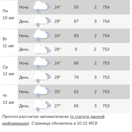
Ночь
24°
55
2
754
Пн
10 авг
День
28°
87
3
754
Ночь
24°
83
2
754
Вт
11 авг
День
28°
0
2
753
Ночь
24°
66
2
753
Ср
12 авг
День
28°
79
3
753
Ночь
25°
62
2
753
Чт
13 авг
День
27°
65
3
753
Прогноз рассчитан автоматически (
о статусе данной
информации
). Страница обновлена в 10:22 МСК