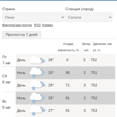
Страна
Станция (город)
Фактическая погода
RSS
Климат
Прогноз на 7 дней
Осадки,
Ветер,
Давление, мм
вероятность, %
м/с
рт. ст.
Пт
День
28°
0
3
752
7 авг
Ночь
25°
95
2
751
Сб
8 авг
День
28°
71
3
752
Ночь
25°
91
2
752
Вс
9 авг
День
27°
91
3
753