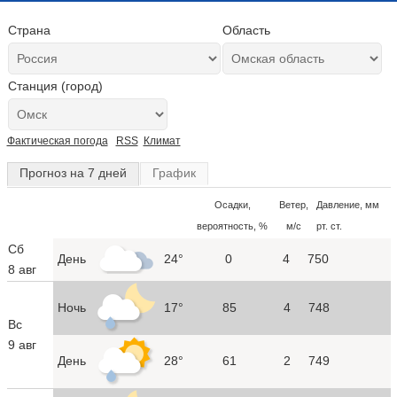
Страна
Область
Станция (город)
Фактическая погода
RSS
Климат
Прогноз на 7 дней
График
Осадки,
Ветер,
Давление, мм
вероятность, %
м/с
рт. ст.
Сб
День
24°
0
4
750
8 авг
Ночь
17°
85
4
748
Вс
9 авг
День
28°
61
2
749