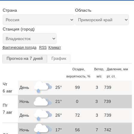
Страна
Область
Станция (город)
Фактическая погода
RSS
Климат
Прогноз на 7 дней
График
Осадки,
Ветер,
Давление, мм
вероятность, %
м/с
рт. ст.
Чт
День
25°
99
3
739
6 авг
Ночь
21°
0
3
739
Пт
7 авг
День
26°
72
3
739
Ночь
17°
56
7
742