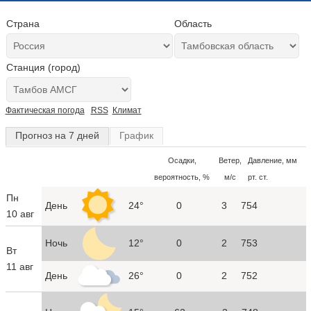
Страна
Область
Станция (город)
Фактическая погода
RSS
Климат
Прогноз на 7 дней
График
Осадки,
Ветер,
Давление, мм
вероятность, %
м/с
рт. ст.
Пн
День
24°
0
3
754
10 авг
Ночь
12°
0
2
753
Вт
11 авг
День
26°
0
2
752