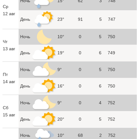
Ночь
15°
62
3
748
Ср
12 авг
День
23°
91
5
747
Ночь
10°
0
5
750
Чт
13 авг
День
19°
0
6
749
Ночь
9°
0
5
750
Пт
14 авг
День
16°
0
6
750
Ночь
9°
0
4
752
Сб
15 авг
День
20°
0
5
752
Ночь
10°
68
2
752