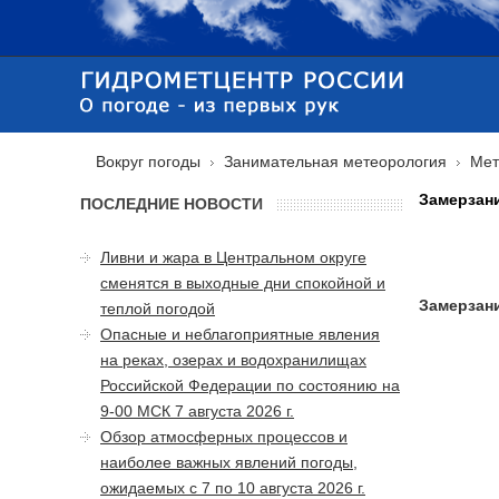
Вокруг погоды
Занимательная метеорология
Мет
Замерзан
ПОСЛЕДНИЕ НОВОСТИ
Ливни и жара в Центральном округе
сменятся в выходные дни спокойной и
Замерзан
теплой погодой
Опасные и неблагоприятные явления
на реках, озерах и водохранилищах
Российской Федерации по состоянию на
9-00 МСК 7 августа 2026 г.
Обзор атмосферных процессов и
наиболее важных явлений погоды,
ожидаемых с 7 по 10 августа 2026 г.