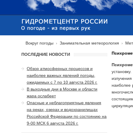
Вокруг погоды
Занимательная метеорология
Мет
Психроме
ПОСЛЕДНИЕ НОВОСТИ
Психроме
Обзор атмосферных процессов и
установку
наиболее важных явлений погоды,
излучения
ожидаемых с 7 по 10 августа 2026 г.
наиболее 
В выходные дни в Москве и области
многочисл
жара ослабеет
состоящим
Опасные и неблагоприятные явления
циркуляцию
на реках, озерах и водохранилищах
Российской Федерации по состоянию на
9-00 МСК 6 августа 2026 г.