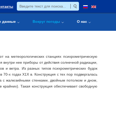
онтакты
е данные
Вокруг погоды
О нас
ают на метеорологических станциях психрометрическую
я внутри нее приборы от действия солнечной радиации,
ов и ветра. Из разных типов психрометрических будок
 70-х годах Х1Х в. Конструкция с тех пор подвергалась
а с жалюзийными стенками, двойным потолком и дном,
е крайних). Такая конструкция обеспечивает свободную