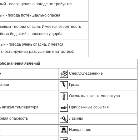
ый - оповещения о погоде не требуется
й - погода потенциально опасна
евый - погода опасна. Имеется вероятность
йных бедствий, нанесения ущерба
ый - погода очень опасна. Имеется
тность крупных разрушений и катастроф
обозначения явлений
р
Снег/Обледенение
розки
Гроза
н
Очень высокая температура
ь низкая температура
Прибрежные события
рная опасность
Лавины
ь
Наводнение