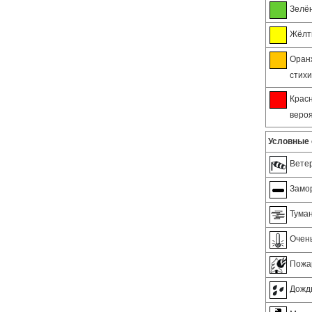
Зелён
Жёлты
Оранж
стихи
Красн
вероя
Условные 
Вете
Замо
Тума
Очен
Пожа
Дожд