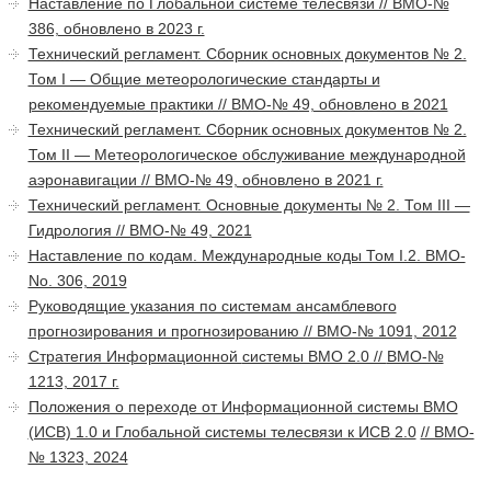
Наставление по Глобальной системе телесвязи // ВМО-№
386, обновлено в 2023 г.
Технический регламент. Сборник основных документов № 2.
Том I — Общие метеорологические стандарты и
рекомендуемые практики // ВМО-№ 49, обновлено в 2021
Технический регламент. Сборник основных документов № 2.
Том II — Метеорологическое обслуживание международной
аэронавигации // ВМО-№ 49, обновлено в 2021 г.
Технический регламент. Основные документы № 2. Том III —
Гидрология // ВМО-№ 49, 2021
Наставление по кодам. Международные коды Том I.2. ВМО-
No. 306, 2019
Руководящие указания по системам ансамблевого
прогнозирования и прогнозированию // ВМО-№ 1091, 2012
Стратегия Информационной
системы ВМО 2.0 //
ВМО-№
1213, 2017 г.
Положения о переходе от Информационной системы ВМО
(ИСВ) 1.0 и Глобальной системы телесвязи к ИСВ
2.0
// ВМО-
№ 1323, 2024