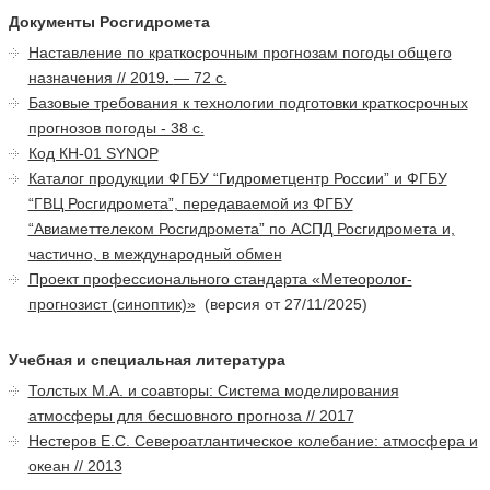
Документы Росгидромета
Наставление по краткосрочным прогнозам погоды общего
назначения // 2019
.
— 72 с.
Базовые требования к технологии подготовки краткосрочных
прогнозов погоды - 38 с.
Код КН-01 SYNOP
Каталог продукции ФГБУ “Гидрометцентр России” и ФГБУ
“ГВЦ Росгидромета”, передаваемой из ФГБУ
“Авиаметтелеком Росгидромета” по АСПД Росгидромета и,
частично, в международный обмен
Проект профессионального стандарта «Метеоролог-
прогнозист (синоптик)»
(версия от 27/11/2025)
Учебная и специальная литература
Толстых М.А. и соавторы: Система моделирования
атмосферы для бесшовного прогноза // 2017
Нестеров Е.С. Североатлантическое колебание: атмосфера и
океан // 2013