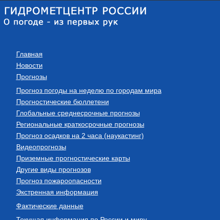
Главная
Новости
Прогнозы
Прогноз погоды на неделю по городам мира
Прогностические бюллетени
Глобальные среднесрочные прогнозы
Региональные краткосрочные прогнозы
Прогноз осадков на 2 часа (наукастинг)
Видеопрогнозы
Приземные прогностические карты
Другие виды прогнозов
Прогноз пожароопасности
Экстренная информация
Фактические данные
Текущая информация по России и миру