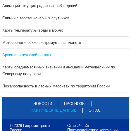
Анимация текущих радарных наблюдений
Cнимки с геостационарных спутников
Карты температуры воды в морях
Метеорологические экстремумы на планете
Архив фактической погоды
Карты среднемесячных значений и аномалий метеовеличин по
Северному полушарию
Пожароопасность в лесных массивах по территории России
НОВОСТИ
ПРОГНОЗЫ
ФАКТИЧЕСКИЕ ДАННЫЕ
О НАС
© 2026 Гидрометцентр
Старый сайт
России
Противодействие коррупции